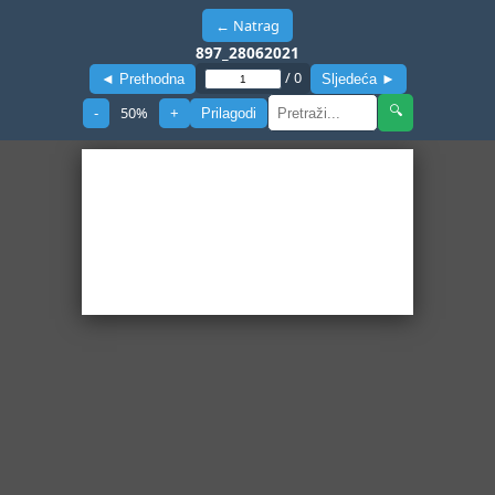
← Natrag
897_28062021
/
0
◄ Prethodna
Sljedeća ►
50
%
🔍
-
+
Prilagodi