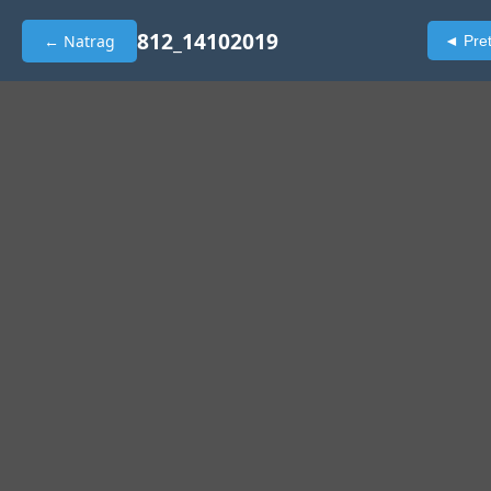
812_14102019
← Natrag
◄ Pre