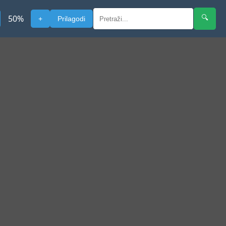
50
%
🔍
+
Prilagodi