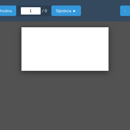
/
0
thodna
Sljedeća ►
-