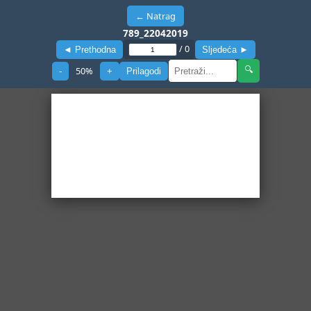
← Natrag
789_22042019
/
0
◄ Prethodna
Sljedeća ►
50
%
🔍
-
+
Prilagodi