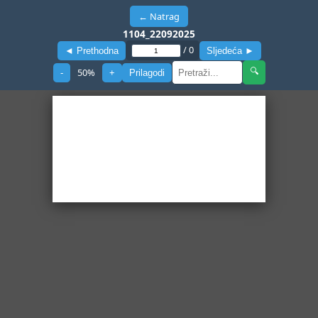
← Natrag
1104_22092025
/
0
◄ Prethodna
Sljedeća ►
50
%
🔍
-
+
Prilagodi